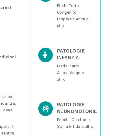
Piede Torto
are il
Congenito,
Displasia Anca e
altro
PATOLOGIE
ndizioni
INFANZIA
Piede Piatto,
Alluce Valgo e
altro
uata con
vidanza
,
PATOLOGIE
i viene
NEUROMOTORIE
Paralisi Cerebrale,
pola il
Spina Bifida e altro
 sentire