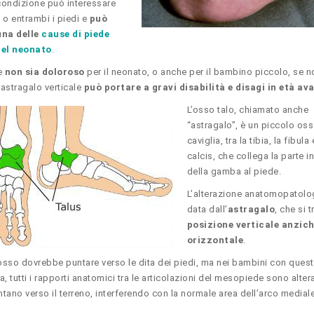
ondizione può interessare
 o entrambi i piedi e
può
una delle
cause di piede
nel neonato
.
e
non sia doloroso
per il neonato, o anche per il bambino piccolo, se n
l’astragalo verticale
può portare a gravi disabilità e disagi in età a
L’osso talo, chiamato anche
“astragalo”, è un piccolo oss
caviglia, tra la tibia, la fibula 
calcis, che collega la parte i
della gamba al piede.
L’alterazione anatomopatolo
data dall’
astragalo
, che si 
posizione verticale anzic
orizzontale
.
sso dovrebbe puntare verso le dita dei piedi, ma nei bambini con ques
, tutti i rapporti anatomici tra le articolazioni del mesopiede sono altera
tano verso il terreno, interferendo con la normale area dell’arco medial