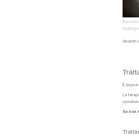
Ricostru
Radiogra
davanti 
Tratt
È import
La terap
curvatur
Se non 
Tratt