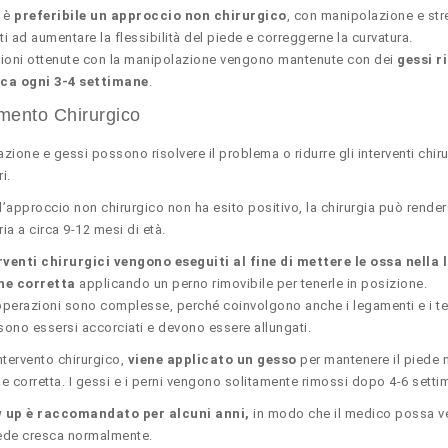
o è
preferibile un approccio non chirurgico
, con manipolazione e str
ati ad aumentare la flessibilità del piede e correggerne la curvatura.
ioni ottenute con la manipolazione vengono mantenute con dei
gessi r
irca ogni 3-4 settimane
.
mento Chirurgico
zione e gessi possono risolvere il problema o ridurre gli interventi chiru
i.
’approccio non chirurgico non ha esito positivo, la chirurgia può render
ia a circa 9-12 mesi di età.
rventi chirurgici vengono eseguiti al fine di mettere le ossa nella 
ne corretta
applicando un perno rimovibile per tenerle in posizione.
perazioni sono complesse, perché coinvolgono anche i legamenti e i te
ono essersi accorciati e devono essere allungati.
ntervento chirurgico,
viene applicato un gesso
per mantenere il piede n
e corretta. I gessi e i perni vengono solitamente rimossi dopo 4-6 setti
ow up è raccomandato per alcuni anni,
in modo che il medico possa ve
iede cresca normalmente.