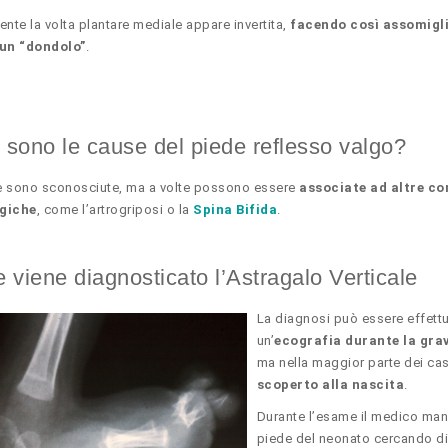
ente la volta plantare mediale appare invertita,
facendo così assomigli
 un “dondolo”
.
 sono le cause del piede reflesso valgo?
e sono sconosciute, ma a volte possono essere
associate ad altre co
giche
, come l’artrogriposi o la
Spina Bifida
.
viene diagnosticato l’Astragalo Verticale
La diagnosi può essere effett
un’
ecografia durante la gra
ma nella maggior parte dei cas
scoperto alla nascita
.
Durante l’esame il medico mani
piede del neonato cercando di