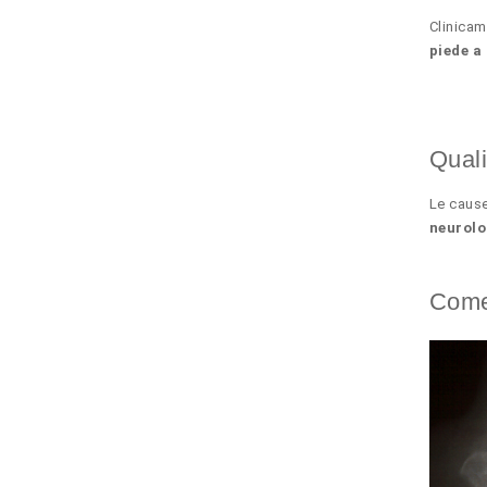
Clinicam
piede a
Quali
Le caus
neurolo
Come 