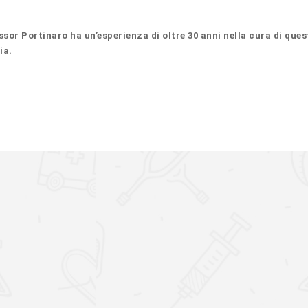
ssor Portinaro ha un’esperienza di oltre 30 anni nella cura di ques
ia.
LA RICERC
 suoi pazienti:
L’attività di ricerc
Biomeccanica
Biologia Mole
Paralisi Cerbra