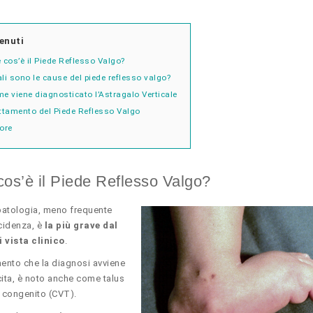
enuti
 cos’è il Piede Reflesso Valgo?
li sono le cause del piede reflesso valgo?
e viene diagnosticato l’Astragalo Verticale
ttamento del Piede Reflesso Valgo
ore
os’è il Piede Reflesso Valgo?
atologia, meno frequente
idenza, è
la più grave dal
 vista clinico
.
nto che la diagnosi avviene
cita, è noto anche come talus
e congenito (CVT).