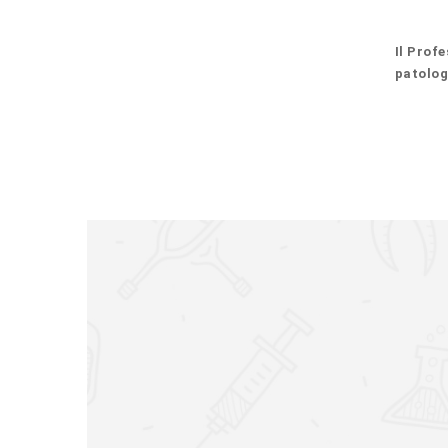
Il Profe
patolog
RISORSE PER I PAZIENTI
Scopri come il professor Portinaro cura i
Bambini Under 16
Adulti
Stranieri