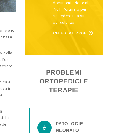
documentazione al
Prof. Portinaro per
richiedere una sua
consulenza.
on viene
CHIEDI AL PROF
vanzata
.
o della
e l’os
nferiore
PROBLEMI
ORTOPEDICI E
gica è
trova
in
TERAPIE
hé
ta
ti. Le
PATOLOGIE
e del
NEONATO