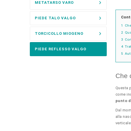
METATARSO VARO
Cont
PIEDE TALO VALGO
1
Che
2
Qua
TORCICOLLO MIOGENO
3
Com
4
Tra
PIEDE REFLESSO VALGO
5
Aut
Che c
Questa p
come inc
punto di
Dal mome
alla nas
vertical