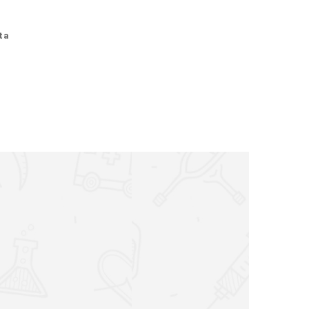
ta
A
a scientifica del Professor Portinaro:
 del Movimento
colare
le