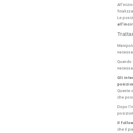
All’inizi
finalizz
Le posiz
all’inc
Tratta
Manipola
necessar
Quando l
necessar
Gli inte
posizio
Queste o
che poss
Dopo l’i
posizion
Il foll
che il p