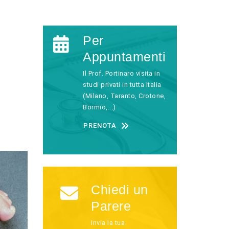
Per
Appuntamenti
Il Prof. Portinaro visita in
studi privati in tutta Italia
(Milano, Taranto, Crotone,
Bormio,...)
PRENOTA
Chiedi un
Parere
Invia la tua