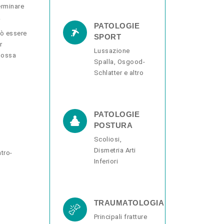
erminare
.
PATOLOGIE
ò essere
SPORT
r
Lussazione
e ossa
Spalla, Osgood-
Schlatter e altro
PATOLOGIE
POSTURA
Scoliosi,
Dismetria Arti
ntro-
Inferiori
TRAUMATOLOGIA
Principali fratture