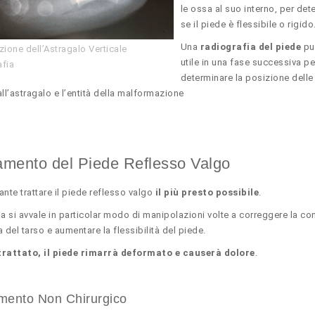
le ossa al suo interno, per det
se il piede è flessibile o rigido
Una
radiografia del piede
pu
zione dell’Astragalo Verticale
utile in una fase successiva pe
fia
determinare la posizione dell
all’astragalo e l’entità della malformazione
amento del Piede Reflesso Valgo
ante trattare il piede reflesso valgo
il più presto possibile
.
ia si avvale in particolar modo di manipolazioni volte a correggere la co
a del tarso e aumentare la flessibilità del piede.
trattato, il piede rimarrà deformato e causerà dolore
.
amento Non Chirurgico