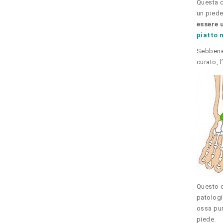
Questa c
un piede
essere 
piatto 
Sebben
curato, 
Questo o
patologia
ossa pun
piede.