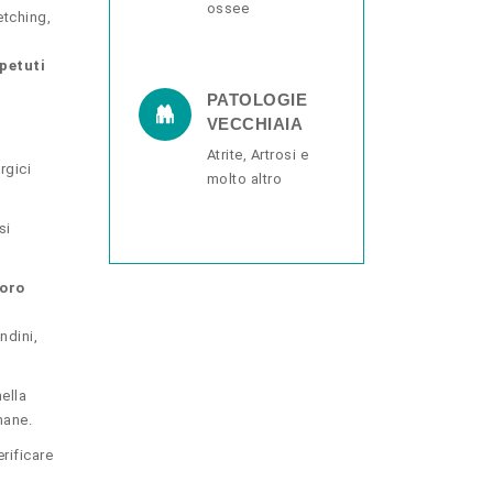
ossee
etching,
ipetuti
PATOLOGIE
VECCHIAIA
Atrite, Artrosi e
rgici
molto altro
si
loro
ndini,
ella
mane.
rificare